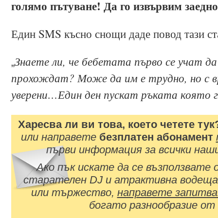
голямо пътуване! Да го извървим заедно
Един SMS късно снощи даде повод тази стат
Знаете ли, че бебетата първо се учат да
„
прохождат? Може да им е трудно, но с 
уверени…Един ден пускат ръката която г
Харесва ли ви това, което четете тук
или направете
безплатен абонамент
първи информация за всички наш
Ако пък искате да се възползвате
старателен DJ и атрактивна водеща
или тържество,
направете запитва
богато разнообразие от