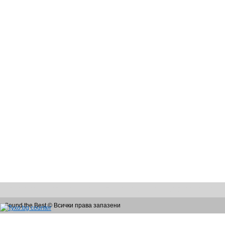
Sound the Best е екип от професионален DJ и водеща професионалист, идеални за Вашето парти. Soundthebest ще ви предложат
техника на JBL, Pioneer, Apple, Shure и Behringer, придружени от професионалните 
Sound the Best © Всички права запазени