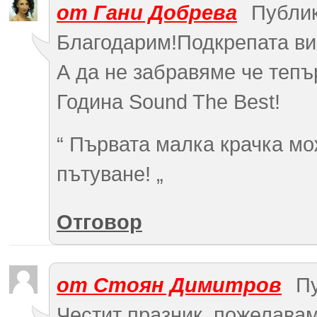
от
Гани Добрева
Публик
Благодарим!Подкрепата ви 
А да не забравяме че тепъ
Година Sound The Best!
“ Първата малка крачка мо
пътуване! „
Отговор
от
Стоян Димитров
Пу
Честит празник ,пожелавам