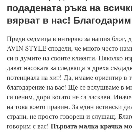
подадената ръка на всичк
вярват в нас!
Благодарим
Преди седмица в интервю за нашия блог, 
AVIN STYLE сподели, че много често нами
си в думите на своите клиенти. Няколко и
дават насоката за следващата дреха създаде
потенциала на хит! Да, имаме ориентир в т
благодарение на вас! Ще се вслушваме в м
ги ценим, дори когато не са ласкави. Инач
на това което правим. За един истински ди
страни, не просто говорещ и слушащ. Благ
Първата малка крачка мо
говорим с вас!