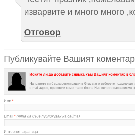
изварвите и много много ,к
Отговор
Публикувайте Вашият коментар
Искате ли да добавите снимка към Вашият коментар в бл
Направете си бърза регистрация в
Gravatar
и изберете подходящо и
e-mail адрес, при всеки коментар в блога. Ние вече го направихме :)
Име
*
Email
*
(няма да бъде публикуван на сайта)
Интернет страница