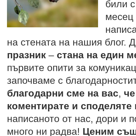
били с
месец 
напис
на стената на нашия блог. 
празник
–
стана на един м
първите опити за комуникац
започваме с благодарностит
благодарни сме на вас
,
че
коментирате и споделяте
написаното от нас, дори и 
много ни радва!
Ценим същ