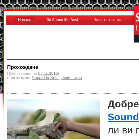
Начало
За Sound the Best
Нашата техника
Прохождане
Публикувано на
03.11.2010г
в категория
SoundTheBest
,
Любопитно
Добре
Sound
ли ви 