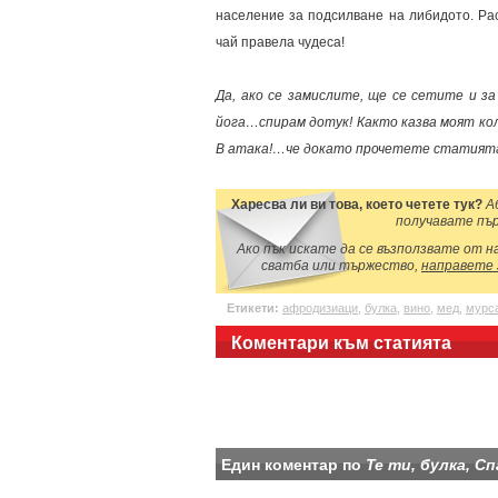
население за подсилване на либидото. Ра
чай правела чудеса!
Да, ако се замислите, ще се сетите и з
йога…спирам дотук! Както казва моят ко
В атака!…че докато прочетете статията 
Харесва ли ви това, което четете тук?
Аб
получавате пър
Ако пък искате да се възползвате от 
сватба или тържество,
направете
Етикети:
афродизиаци
,
булка
,
вино
,
мед
,
мурс
Коментари към статията
Един коментар по
Те ти, булка, С