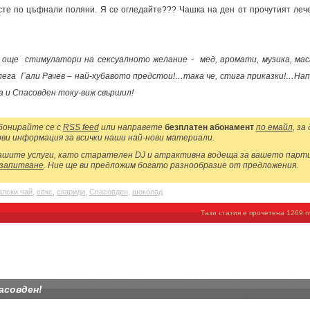
сте по цъфнали поляни. Я се огледайте??? Чашка на ден от прочутият леч
а още стимулатори на сексуалното желание - мед, аромати, музика, мас
лега Гали Рачев – най-хубавото предстои!…така че, стига приказки!…Нап
и Спасовден току-виж свършил!
онирайте се с
RSS feed
или направете
безплатен абонамент
по емайл
, за
ви информация за всички наши най-нови материали.
нашите услуги, като старателен DJ и атрактивна водеща за вашето парти
 запитване
. Ние ще ви предложим богато разнообразие от предложения.
алски чай
,
секс
,
скариди
,
Спасовден
,
шоколад
Тази статия е прочетена 1269 п
пасовден!