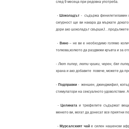
след 9 месеца при редовна употреба.
-
Шоколадът
- съдържа фенилетиламин и 
сигурност ще ви накара да мъркате докато
дори ако шоколадът свършиJ…продължете
-
Вино
– не ви е необходимо голямо коли
толкова,колкото да раздвижи кръвта и за о
-
Лют пипер, люти чушки, черен, бял пипе
храна и ако добавите повече, можете да п
-
Подправки
- женшен, джинджифил, копър,
стимулатори на сексуалното удоволствие. А
-
Целината
и трюфелите съдържат веще
менюто ви, могат да донесат все приятни по
-
Мурсалският чай
е силен нашенски афро