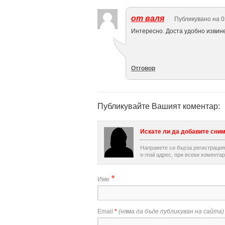
от валя
Публикувано на 0
Интересно. Доста удобно извине
Отговор
Публикувайте Вашият коментар:
Искате ли да добавите сни
Направете си бърза регистраци
e-mail адрес, при всеки коментар
*
Име
Email
*
(няма да бъде публикуван на сайта)