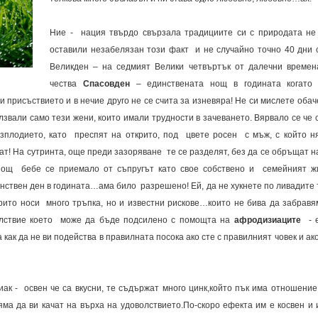
Ние - нация твърдо свързала традициите си с природата не
оставили незабелязан този факт и не случайно точно 40 дни 
Великден – на седмият Велики четвъртък от далечни времен
чества
Спасовден
– единствената нощ в годината когат
и присъствието и в нечие друго не се счита за изневяра! Не си мислете обаче
лзвали само тези жени, които имали трудности в зачеването. Вярвало се че 
езплодието, като преспят на открито, под цвете росен с мъж, с който н
ат! На сутринта, още преди зазоряване те се разделят, без да се обръщат н
 нощ бебе се приемало от съпругът като свое собствено и семейният ж
нствен ден в годината…ама било разрешено! Ей, да не хукнете по ливадите 
крито носи много тръпка, но и известни рискове…които не бива да забрав
волствие което може да бъде подсилено с помощта на
афродизиаците
- 
ак да не ви подейства в правилната посока ако сте с правилният човек и ако
ак - освен че са вкусни, те съдържат много цинк,който пък има отношение
ма да ви качат на върха на удоволствието.По-скоро ефекта им е косвен и 