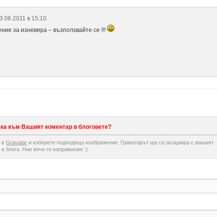
3.06.2011 в 15:10
ние за изневяра – възползвайте се !!!
мка към Вашият коментар в блоговете?
я в
Gravatar
и изберете подходящо изображение. Граватарът ще се асоциира с вашият
 в блога. Ние вече го направихме :)