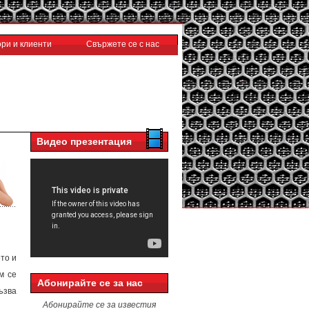
ри и клиенти
Свържете се с нас
Видео презентация
то и
м се
Абонирайте се за нас
ъзва
Абонирайте се за известия