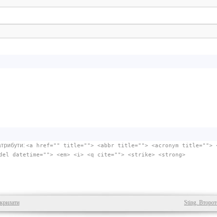
атрибути:
<a href="" title=""> <abbr title=""> <acronym title=""> 
del datetime=""> <em> <i> <q cite=""> <strike> <strong>
 крилати
Sting. Второ