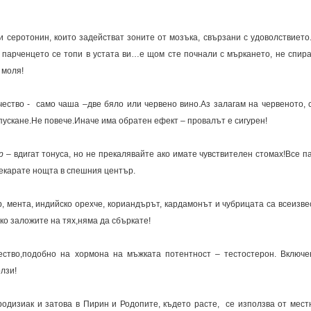
серотонин, които задействат зоните от мозъка, свързани с удоволствието
 парченцето се топи в устата ви…е щом сте почнали с мъркането, не спира
 моля!
чество - само чаша –две бяло или червено вино.Аз залагам на червеното, 
тпускане.Не повече.Иначе има обратен ефект – провалът е сигурен!
р
– вдигат тонуса, но не прекалявайте ако имате чувствителен стомах!Все па
рекарате нощта в спешния център.
 мента, индийско орехче, кориандърът, кардамонът и чубрицата са всеизве
ко заложите на тях,няма да сбъркате!
ство,подобно на хормона на мъжката потентност – тестостерон. Включе
лзи!
дизиак и затова в Пирин и Родопите, където расте, се използва от мест