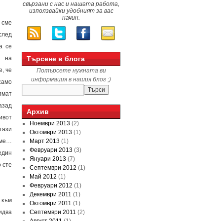
свързани с нас и нашата работа,
използвайки удобният за вас
начин.
 сме
след
а се
о на
Търсене в блога
, че
Потърсете нужната ви
информация в нашия блог ;)
само
ямат
азад
Архив
ивот
Ноември 2013
(2)
тази
Октомври 2013
(1)
яме…
Март 2013
(1)
Февруари 2013
(3)
един
Януари 2013
(7)
 сте
Септември 2012
(1)
Май 2012
(1)
Февруари 2012
(1)
Декември 2011
(1)
 към
Октомври 2011
(1)
идва
Септември 2011
(2)