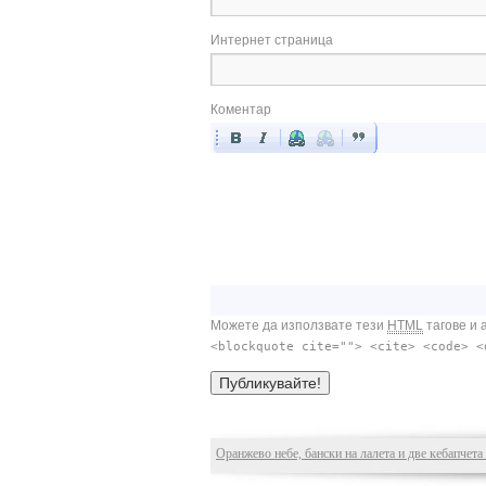
Интернет страница
Коментар
Можете да използвате тези
HTML
тагове и 
<blockquote cite=""> <cite> <code> <
Оранжево небе, бански на лалета и две кебапчета