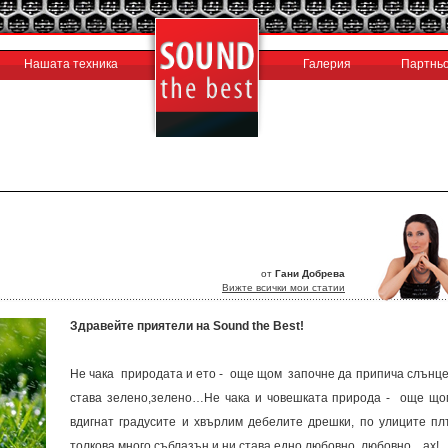
Нашата техника
Галерия
Партньо
от
Гани Добрева
Вижте всички мои статии
Здравейте приятели на Sound the Best!
Не чака природата и ето - още щом започне да припича слънце
става зелено,зелено…Не чака и човешката природа - още що
вдигнат градусите и хвърлим дебелите дрешки, по улиците пл
толкова много съблазън и ни става едно любовно, любовно…ах!