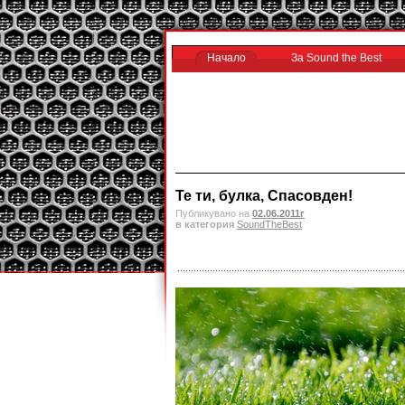
Начало
За Sound the Best
Те ти, булка, Спасовден!
Публикувано на
02.06.2011г
в категория
SoundTheBest