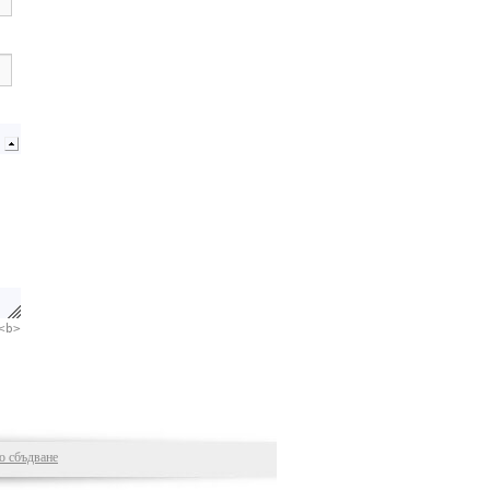
<b>
то сбъдване