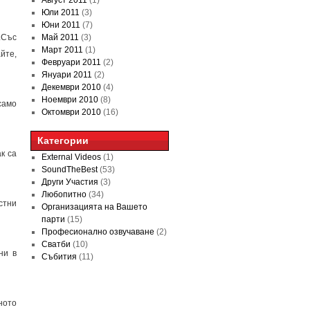
Август 2011
(1)
Юли 2011
(3)
Юни 2011
(7)
.Със
Май 2011
(3)
Март 2011
(1)
йте,
Февруари 2011
(2)
Януари 2011
(2)
Декември 2010
(4)
Ноември 2010
(8)
само
Октомври 2010
(16)
Категории
к са
External Videos
(1)
SoundTheBest
(53)
Други Участия
(3)
Любопитно
(34)
стни
Организацията на Вашето
парти
(15)
Професионално озвучаване
(2)
Сватби
(10)
ни в
Събития
(11)
ното