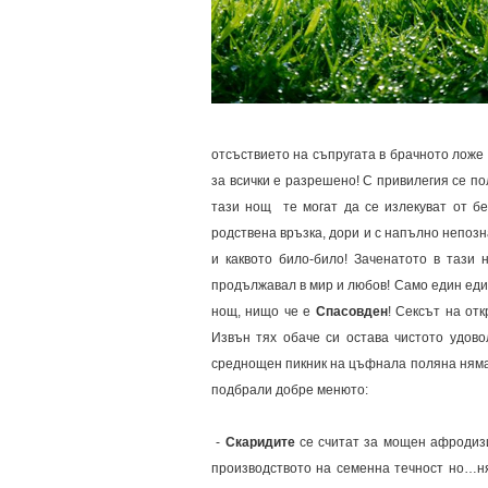
отсъствието на съпругата в брачното ложе 
за всички е разрешено! С привилегия се по
тази нощ те могат да се излекуват от б
родствена връзка, дори и с напълно непозн
и каквото било-било! Заченатото в тази
продължавал в мир и любов! Само един еди
нощ, нищо че е
Спасовден
! Сексът на от
Извън тях обаче си остава чистото удо
среднощен пикник на цъфнала поляна няма к
подбрали добре менюто:
-
Скаридите
се считат за мощен афродизи
производството на семенна течност но…ня