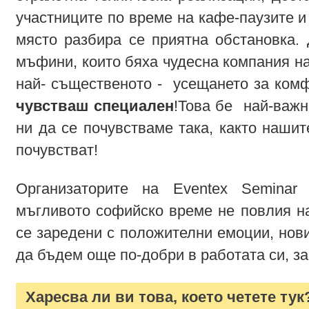
участниците по време на кафе-паузите и
място разбира се приятна обстановка.
мъфини, които бяха чудесна компания н
най- същественото - усещането за ком
чувстваш специален
!Това бе най-важн
ни да се почувстваме така, както нашит
почувстват!
Организаторите на Eventex Seminar
мъгливото софийско време не повлия н
се заредени с положителни емоции, нови
да бъдем още по-добри в работата си, за
Харесва ли ви това, което четете тук