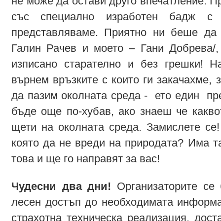
не може да остави друго впечатление. П
със специално изработен бадж с 
представляваме. Приятно ни беше да 
Галин Рачев и моето – Гани Добрева/
изписано старателно и без грешки! Н
върнем връзките с които ги закачахме, з
да пазим околната среда - ето един п
бъде още по-хубав, ако знаеш че какв
щети на околната среда. Замислете се
която да не вреди на природата? Има та
това и ще го направят за вас!
Чудесни два дни!
Организаторите се 
лесен достъп до необходимата информа
страхотна техническа реализация, дост