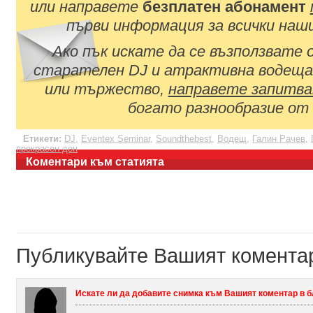
или направете
безплатен абонамент
първи информация за всички наш
Ако пък искате да се възползвате
старателен DJ и атрактивна водеща
или тържество,
направете запитва
богато разнообразие от
Етикети:
DJ
,
Eventex Seminar
,
Soundthebest
,
Водещ
,
Галин Рачев
,
прекрасен ден
Коментари към статията
Публикувайте Вашият комента
Искате ли да добавите снимка към Вашият коментар в 