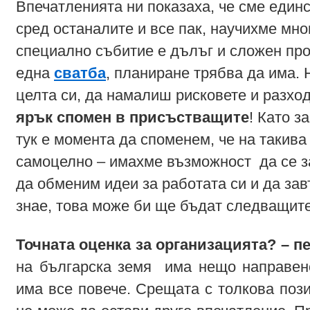
Впечатленията ни показаха, че сме един
сред останалите и все пак, научихме мно
специално събитие е дълъг и сложен про
една
сватба
, планиране трябва да има. 
целта си, да намалиш рисковете и разход
ярък спомен в присъстващите
! Като з
тук е момента да споменем, че на такива
самоцелно – имахме възможност да се з
да обменим идеи за работата си и да за
знае, това може би ще бъдат следващит
Точната оценка за организацията? – п
на българска земя има нещо направено
има все повече. Срещата с толкова поз