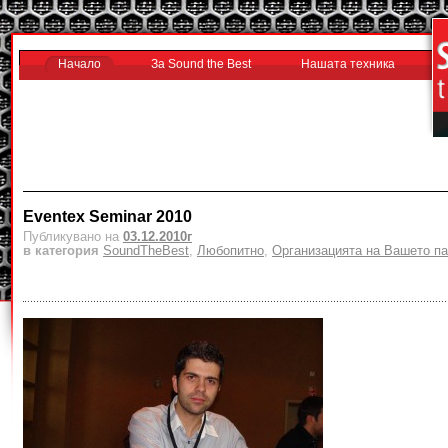
Начало
За Sound the Best
Нашата техника
Eventex Seminar 2010
Публикувано на
03.12.2010г
в категория
SoundTheBest
,
Любопитно
,
Организацията на Вашето па