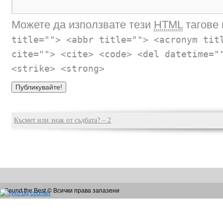
Можете да използвате тези
HTML
тагове 
title=""> <abbr title=""> <acronym tit
cite=""> <cite> <code> <del datetime="
<strike> <strong>
Късмет или знак от съдбата? – 2
Sound the Best е екип от професионален DJ и водеща професионалист, идеални за Вашето парти. Soundthebest ще ви предложат
техника на JBL, Pioneer, Apple, Shure и Behringer, придружени от професионалните 
Sound the Best © Всички права запазени